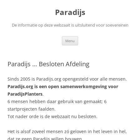
Ga
naar
Paradijs
de
inhoud
De informatie op deze webzaait is uitsluitend voor soevereinen
Menu
Paradijs … Besloten Afdeling
Sinds 2005 is Paradijs.org opengesteld voor alle mensen.
Paradijs.org is een open samenwerkomgeving voor
ParadijsPlanters
.
6 mensen hebben daar gebruik van gemaakt; 6
startprojecten faalden.
Tot nader orde is de webzaait nu besloten.
Het is alsof zoveel mensen zó geloven in het leven in hel,
dat ze geen Paradijs willen bouwen.