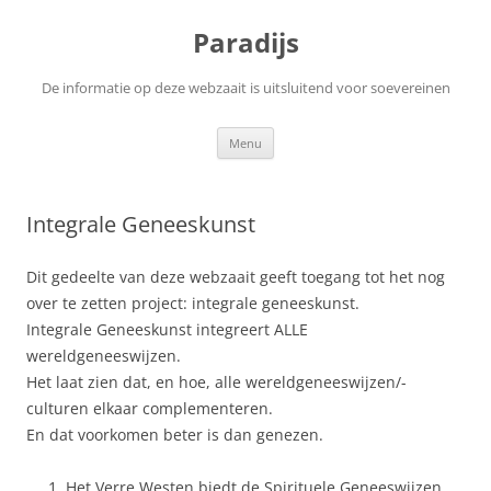
Ga
naar
Paradijs
de
inhoud
De informatie op deze webzaait is uitsluitend voor soevereinen
Menu
Integrale Geneeskunst
Dit gedeelte van deze webzaait geeft toegang tot het nog
over te zetten project: integrale geneeskunst.
Integrale Geneeskunst integreert ALLE
wereldgeneeswijzen.
Het laat zien dat, en hoe, alle wereldgeneeswijzen/-
culturen elkaar complementeren.
En dat voorkomen beter is dan genezen.
Het
Verre Westen
biedt de
Spirituele Geneeswijzen
,