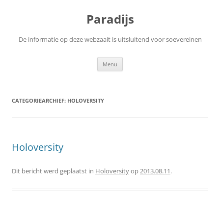
Ga
naar
Paradijs
de
inhoud
De informatie op deze webzaait is uitsluitend voor soevereinen
Menu
CATEGORIEARCHIEF:
HOLOVERSITY
Holoversity
Dit bericht werd geplaatst in
Holoversity
op
2013.08.11
.