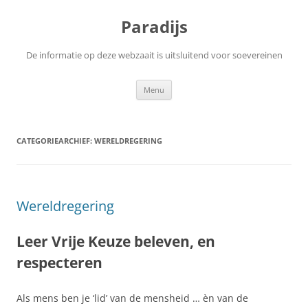
Ga
naar
Paradijs
de
inhoud
De informatie op deze webzaait is uitsluitend voor soevereinen
Menu
CATEGORIEARCHIEF:
WERELDREGERING
Wereldregering
Leer Vrije Keuze beleven, en
respecteren
Als mens ben je ‘lid’ van de mensheid … èn van de