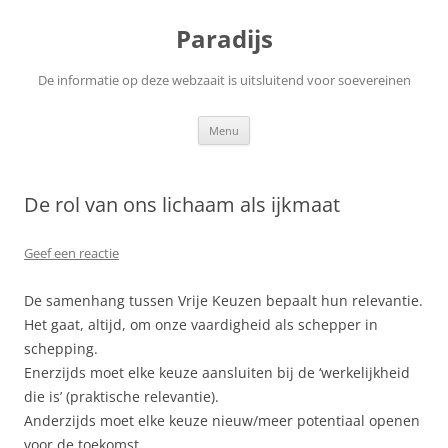
Ga
naar
Paradijs
de
inhoud
De informatie op deze webzaait is uitsluitend voor soevereinen
Menu
De rol van ons lichaam als ijkmaat
Geef een reactie
De samenhang tussen Vrije Keuzen bepaalt hun relevantie.
Het gaat, altijd, om onze vaardigheid als schepper in
schepping.
Enerzijds moet elke keuze aansluiten bij de ‘werkelijkheid
die is’ (praktische relevantie).
Anderzijds moet elke keuze nieuw/meer potentiaal openen
voor de toekomst.