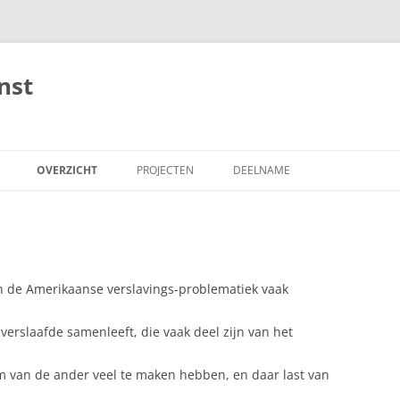
nst
OVERZICHT
PROJECTEN
DEELNAME
 VAN LEVEN
HANDBOEKEN
ONDERWIJS
LEERBOEKEN
ONDERZOEK
(GE)KANKER
 GENEESKUNST
VER’KENNINGEN (“ESSAYS”)
DE INTEGERE INTEGRALE PRAKTIJK
(OP)VOEDING
LEVEN VAN LICHT
HET GEZONDHE
 in de Amerikaanse verslavings-problematiek vaak
EN VERDER …
BIJLES VOOR ARTSEN
PRAKTIJK MON
verslaafde samenleeft, die vaak deel zijn van het
HOMEO-THERAPIE
THERAPIE TUTO
m van de ander veel te maken hebben, en daar last van
HYPNOSE
DE HEEL’OTHEE