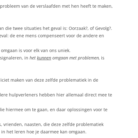
t probleem van de verslaafden met hen heeft te maken,
LICHAAMSBEWUSTZIJN
MEDUCATIE
n die twee situaties het geval is: Oorzaak?, of Gevolg?.
NORMAALPARA
 geval: de ene mens compenseert voor de andere en
PLACEBO
mgaan is voor elk van ons uniek.
signaleren, in
het
kunnen
omgaan met problemen,
is
QI-THERAPIE
QIRIATRIE
liciet maken van deze zelfde problematiek in de
RESPECT (VOOR VRIJE KEUZE)
dere hulpverleners hebben hier allemaal direct mee te
SEXY SEKS
die hiermee om te gaan, en daar oplossingen voor te
VAN LEVEN GA JE DOOD
VRIJE KEUZE
s, vrienden, naasten, die deze zelfde problematiek
 in het leren hoe je daarmee kan omgaan.
SCHOOLONDERWIJS (MEDUCATIE)