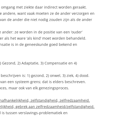
 omgang met ziekte daar indirect worden geraakt.
RESPECT (VOOR VRIJE KEUZE)
e andere, want vaak moeten ze de ander verzorgen en
van de ander die niet nodig zouden zijn als de ander
ander: ze worden in de positie van een ‘ouder’
 als het ware ‘als kind’ moet worden behandeld.
nsatie is in de geneeskunde goed bekend en
1) Gezond, 2) Adaptatie, 3) Compensatie en 4)
schrijven is: 1) gezond, 2) onwel, 3) ziek, 4) dood.
n van een systeem grens; dat is elders beschreven.
roces, maar ook van elk genezingsproces.
fhankelijkheid, zelfstandigheid, zelfredzaamheid.
lijkheid, gebrek aan zelfredzaamheid/zelfstandigheid.
l is tussen verslavings-problematiek en