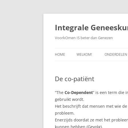
Ga
naar
de
Integrale Geneesku
inhoud
VoorkOmen IS beter dan Genezen
HOME
WELKOM!
ONDERDELEN
WETENSCHAP
De co-patiënt
ZELFGENEZEN
PREVENTIEVE
“The
Co-Dependent
” is een term die
gebruikt wordt.
WEBDOKTER
Het beschrijft dat mensen met wie de 
probleem.
Enerzijds doordat ze met het problee
kunnen hebben (Gevolg).