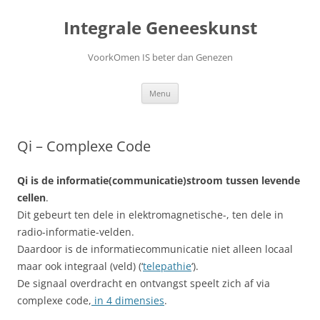
Ga
naar
Integrale Geneeskunst
de
inhoud
VoorkOmen IS beter dan Genezen
Menu
Qi – Complexe Code
Qi is de informatie(communicatie)stroom tussen levende
cellen
.
Dit gebeurt ten dele in elektromagnetische-, ten dele in
radio-informatie-velden.
Daardoor is de informatiecommunicatie niet alleen locaal
maar ook integraal (veld) (‘
telepathie
‘).
De signaal overdracht en ontvangst speelt zich af via
complexe code,
in 4 dimensies
.