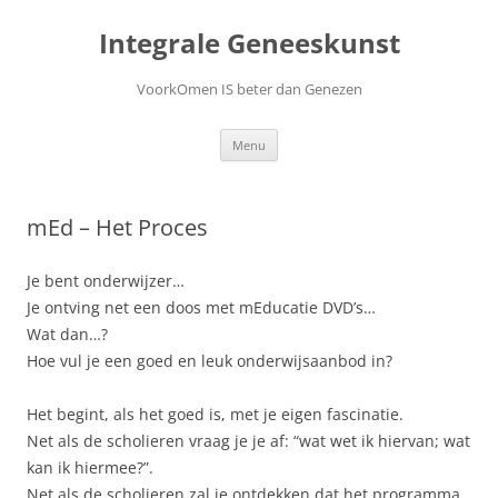
Ga
naar
Integrale Geneeskunst
de
inhoud
VoorkOmen IS beter dan Genezen
Menu
mEd – Het Proces
Je bent onderwijzer…
Je ontving net een doos met mEducatie DVD’s…
Wat dan…?
Hoe vul je een goed en leuk onderwijsaanbod in?
Het begint, als het goed is, met je eigen fascinatie.
Net als de scholieren vraag je je af: “wat wet ik hiervan; wat
kan ik hiermee?”.
Net als de scholieren zal je ontdekken dat het programma