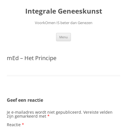
Ga
naar
Integrale Geneeskunst
de
inhoud
VoorkOmen IS beter dan Genezen
Menu
mEd – Het Principe
Geef een reactie
Je e-mailadres wordt niet gepubliceerd.
Vereiste velden
zijn gemarkeerd met
*
Reactie
*