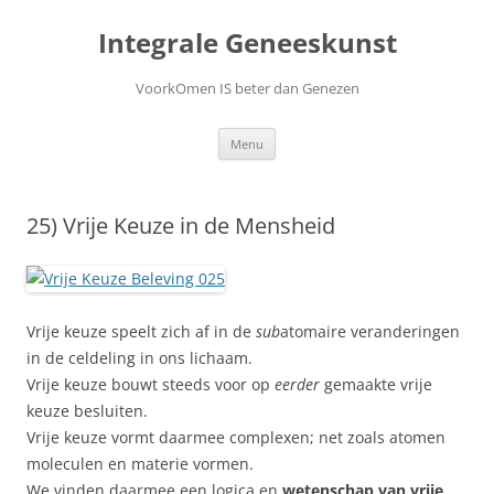
Ga
naar
Integrale Geneeskunst
de
inhoud
VoorkOmen IS beter dan Genezen
Menu
25) Vrije Keuze in de Mensheid
Vrije keuze speelt zich af in de
sub
atomaire veranderingen
in de celdeling in ons lichaam.
Vrije keuze bouwt steeds voor op
eerder
gemaakte vrije
keuze besluiten.
Vrije keuze vormt daarmee complexen; net zoals atomen
moleculen en materie vormen.
We vinden daarmee een logica en
wetenschap van vrije