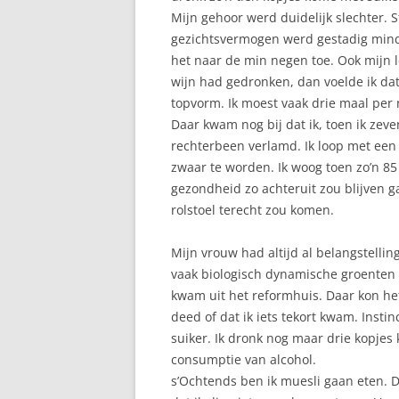
Mijn gehoor werd duidelijk slechter. S
gezichtsvermogen werd gestadig minder
het naar de min negen toe. Ook mijn l
wijn had gedronken, dan voelde ik dat
topvorm. Ik moest vaak drie maal per 
Daar kwam nog bij dat ik, toen ik zeve
rechterbeen verlamd. Ik loop met een
zwaar te worden. Ik woog toen zo’n 85 
gezondheid zo achteruit zou blijven ga
rolstoel terecht zou komen.
Mijn vrouw had altijd al belangstelli
vaak biologisch dynamische groenten
kwam uit het reformhuis. Daar kon het 
deed of dat ik iets tekort kwam. Insti
suiker. Ik dronk nog maar drie kopjes 
consumptie van alcohol.
s’Ochtends ben ik muesli gaan eten. 