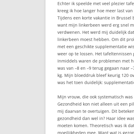
Echter ik speelde met veel plezier taf
kreeg ik hoe langer hoe meer last van
Tijdens een korte vakantie in Brussel b
want mijn linkerbeen werd erg snel m
verdwenen. Het werd mij duidelijk dat 
linkerbeen moest hebben. Om dit prob
met een geschikte supplementatie wist 
weer op te lossen. Het tafeltennisse
Inmiddels waren de problemen met het
was van –8 en –9 terug gegaan naar –
kg. Mijn bloeddruk bleef keurig 120 ov
was het toen duidelijk: supplementat
Mijn vrouw, die ook systematisch was 
Gezondheid kon niet alleen uit een pi
mij daarvan te overtuigen. Dit beteke
gezondheid dan wel in? Haar idee was
moeten komen. Theoretisch was ik dat
moeilijkheden mee. Want wat is gezo