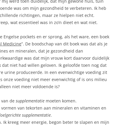
r mij werd toen duidelijk, dat mijn gewone huis, tuin
doende was om mijn gezondheid te verbeteren. Ik heb
RESPECT (VOOR VRIJE KEUZE)
chillende richtingen, maar ze hielpen niet echt.
eep, wat essentieel was in zo’n dieet en wat niet.
de Engelse pockets en er sprong, als het ware, een boek
al Medicine
”. De boodschap van dit boek was dat als je
ines en mineralen, dat je gezondheid dan
erkwaardige was dat mijn vrouw kort daarvoor duidelijk
 dat niet had willen geloven. Ik geloofde toen nog dat
e urine produceerde. In een evenwichtige voeding zit
Is onze voeding niet meer evenwichtig of is ons milieu
alleen niet meer voldoende is?
l van de
supplementatie
moeten komen.
lei vormen van tekorten aan mineralen en vitaminen en
oelgerichte supplementatie
.
. Ik kreeg meer energie, begon beter te slapen en mijn