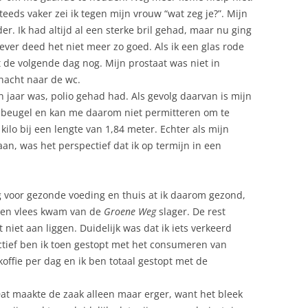
teeds vaker zei ik tegen mijn vrouw “wat zeg je?”. Mijn
LICHAAMSBEWUSTZIJN
. Ik had altijd al een sterke bril gehad, maar nu ging
ever deed het niet meer zo goed. Als ik een glas rode
MEDUCATIE
 de volgende dag nog. Mijn prostaat was niet in
NORMAALPARA
nacht naar de wc.
n jaar was, polio gehad had. Als gevolg daarvan is mijn
PLACEBO
 beugel en kan me daarom niet permitteren om te
kilo bij een lengte van 1,84 meter. Echter als mijn
QI-THERAPIE
an, was het perspectief dat ik op termijn in een
QIRIATRIE
RESPECT (VOOR VRIJE KEUZE)
ng voor gezonde voeding en thuis at ik daarom gezond,
 en vlees kwam van de
Groene Weg
slager. De rest
SEXY SEKS
niet aan liggen. Duidelijk was dat ik iets verkeerd
nctief ben ik toen gestopt met het consumeren van
VAN LEVEN GA JE DOOD
koffie per dag en ik ben totaal gestopt met de
VRIJE KEUZE
Dat maakte de zaak alleen maar erger, want het bleek
SCHOOLONDERWIJS (MEDUCATIE)