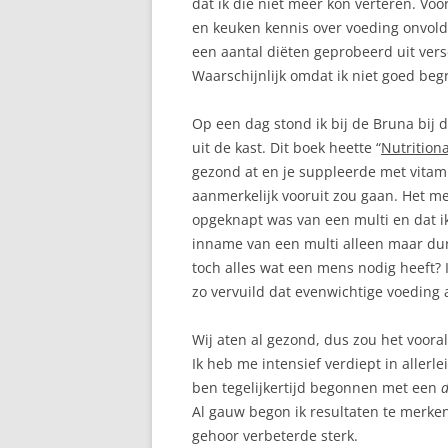
dat ik die niet meer kon verteren. Voo
en keuken kennis over voeding onvol
een aantal diëten geprobeerd uit vers
Waarschijnlijk omdat ik niet goed begr
Op een dag stond ik bij de Bruna bij 
uit de kast. Dit boek heette “
Nutrition
gezond at en je suppleerde met vitam
aanmerkelijk vooruit zou gaan. Het m
opgeknapt was van een multi en dat ik
inname van een multi alleen maar dur
toch alles wat een mens nodig heeft? 
zo vervuild dat evenwichtige voeding 
Wij aten al gezond, dus zou het voora
Ik heb me intensief verdiept in aller
ben tegelijkertijd begonnen met een
d
Al gauw begon ik resultaten te merken
gehoor verbeterde sterk.