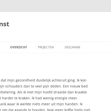
nst
OVERZICHT
PROJECTEN
DEELNAME
 VAN LEVEN
HANDBOEKEN
ONDERWIJS
LEERBOEKEN
ONDERZOEK
(GE)KANKER
 GENEESKUNST
VER’KENNINGEN (“ESSAYS”)
DE INTEGERE INTEGRALE PRAKTIJK
(OP)VOEDING
LEVEN VAN LICHT
HET GEZONDHE
k, dat mijn gezondheid duidelijk achteruit ging. Ik kon
mijn schouders dan te veel pijn deden. Een nieuw bed
EN VERDER …
BIJLES VOOR ARTSEN
PRAKTIJK MON
betering. Als ik met mijn hoofd draaide dan kraakte
 harder te kraken. Ik had weinig energie meer.
HOMEO-THERAPIE
THERAPIE TUTO
nk waar ik werkte niets meer uit mijn handen. Ik
HYPNOSE
DE HEEL’OTHEE
ker om me gaande te houden. Nog meer koffie hielp niet.