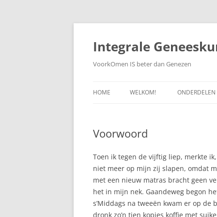
Ga
naar
de
Integrale Geneesku
inhoud
VoorkOmen IS beter dan Genezen
HOME
WELKOM!
ONDERDELEN
WETENSCHAP
Voorwoord
ZELFGENEZEN
PREVENTIEVE
Toen ik tegen de vijftig liep, merkte i
niet meer op mijn zij slapen, omdat 
WEBDOKTER
met een nieuw matras bracht geen ver
het in mijn nek. Gaandeweg begon het
s’Middags na tweeën kwam er op de ba
dronk zo’n tien kopjes koffie met sui