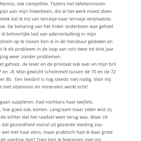
eltennis, ook competitie. Tijdens het tafeltennissen
 pijn aan mijn linkerbeen, die al het werk moest doen.
leek dat ik mij van terrasje naar terrasje verplaatste,
oe. De beharing van het linker onderbeen was geheel
ik behoorlijke last van aderverkalking in mijn
leem op te lossen ben ik in de literatuur gedoken en
ik dit probleem in de loop van zo’n twee tot drie jaar
n ging weer zonder problemen.
 gehoor, de lever en de prostaat ook over en mijn bril
7 en –8. Mijn gewicht schommelt tussen de 70 en de 72
er 80. Een leesbril is nog steeds niet nodig. Voor mij
ie met vitaminen en mineralen werkt echt!
gaan suppleren, had nochtans haar twijfels.
l, hoe goed ook, komen. Langzaam maar zeker wist zij
nde echter dat het raadsel weer terug was. Waar zit
 dat gezondheid vooral uit gezonde voeding zou
 wel met haar eens, maar praktisch had ik daar grote
nde voeding dan? Toen ben ik begonnen met mij