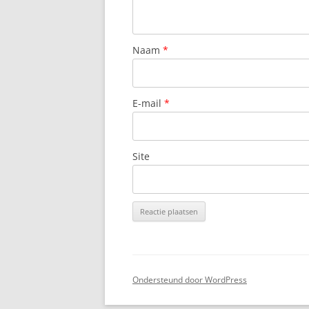
Naam
*
E-mail
*
Site
Ondersteund door WordPress