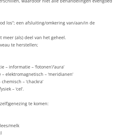
verschillen, waardoor niet alle behandelingen evengoed
LICHAAMSBEWUSTZIJN
MEDUCATIE
god los”; een afsluiting/omkering van/aan/in de
NORMAALPARA
t meer (als) deel van het geheel.
iveau te herstellen;
PLACEBO
QI-THERAPIE
e – informatie – ‘fotonen’/’aura’
QIRIATRIE
 – elektromagnetisch – ‘meridianen’
chemisch – ‘chackra’
RESPECT (VOOR VRIJE KEUZE)
siek – ‘cel’.
SEXY SEKS
(zelf)genezing te komen:
VAN LEVEN GA JE DOOD
VRIJE KEUZE
vlees/melk
l
SCHOOLONDERWIJS (MEDUCATIE)