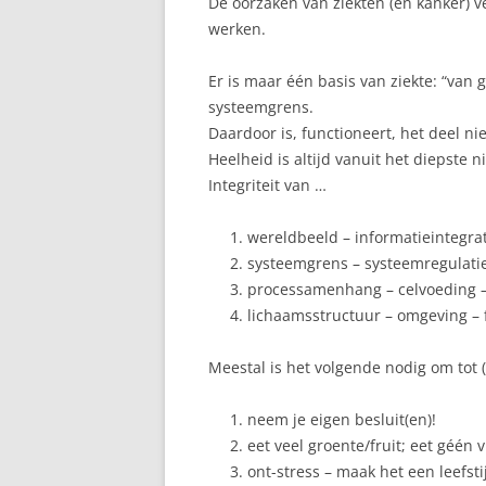
De oorzaken van ziekten (en kanker) 
werken.
Er is maar één basis van ziekte: “van 
systeemgrens.
Daardoor is, functioneert, het deel nie
Heelheid is altijd vanuit het diepste n
Integriteit van …
wereldbeeld – informatieintegrati
systeemgrens – systeemregulatie
processamenhang – celvoeding – 
lichaamsstructuur – omgeving – fy
Meestal is het volgende nodig om tot 
neem je eigen besluit(en)!
eet veel groente/fruit; eet géén 
ont-stress – maak het een leefstij