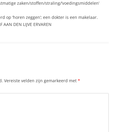
nstmatige zaken/stoffen/straling/’voedingsmiddelen’
RESPECT (VOOR VRIJE KEUZE)
erd op ‘horen zeggen’; een dokter is een makelaar.
LF AAN DEN LIJVE ERVAREN
d.
Vereiste velden zijn gemarkeerd met
*