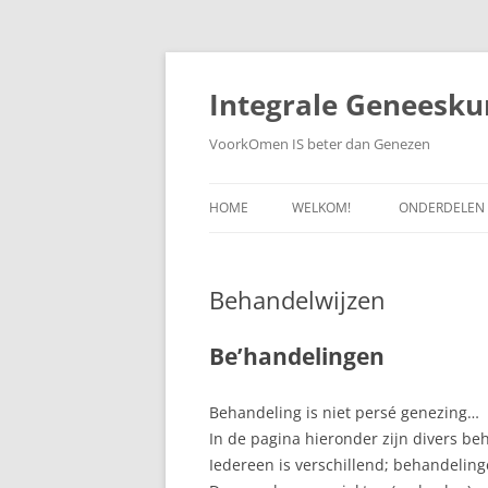
Ga
naar
de
Integrale Geneesku
inhoud
VoorkOmen IS beter dan Genezen
HOME
WELKOM!
ONDERDELEN
WETENSCHAP
Behandelwijzen
ZELFGENEZEN
PREVENTIEVE
Be’handelingen
WEBDOKTER
Behandeling is niet persé genezing…
In de pagina hieronder zijn divers be
Iedereen is verschillend; behandeling