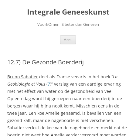
Ga
naar
Integrale Geneeskunst
de
inhoud
VoorkOmen IS beter dan Genezen
Menu
12.7) De Gezonde Boerderij
Bruno Sabatier
doet als Franse veearts in het boek “
La
Geobiologie et Vous
(
7
)” verslag van een aardige ervaring
met het effect van water op de gezondheid van vee.
Op een dag wordt hij geroepen naar een boerderij in de
bergen waar hij bijna nooit komt. Misschien eens in de
twee jaar. Een koe Amelie genaamd, is bevallen van een
gezond kalf, maar de nageboorte is niet verschenen.
Sabatier verlost de koe van de nageboorte en merkt dat de
boerin niet weet hoe Amelie verder verzorgd moet worden.