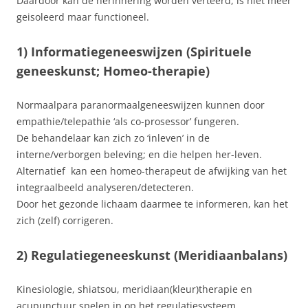
Daardoor kan de herinnering worden verteerd, is niet meer
geisoleerd maar functioneel.
1) Informatiegeneeswijzen (Spirituele
geneeskunst; Homeo-therapie)
Normaalpara paranormaalgeneeswijzen kunnen door
empathie/telepathie ‘als co-prosessor’ fungeren.
De behandelaar kan zich zo ‘inleven’ in de
interne/verborgen beleving; en die helpen her-leven.
Alternatief kan een homeo-therapeut de afwijking van het
integraalbeeld analyseren/detecteren.
Door het gezonde lichaam daarmee te informeren, kan het
zich (zelf) corrigeren.
2) Regulatiegeneeskunst (Meridiaanbalans)
Kinesiologie, shiatsou, meridiaan(kleur)therapie en
acupunctuur spelen in op het regulatiesysteem.