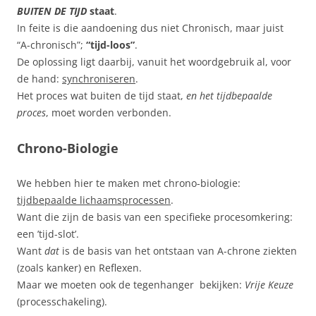
BUITEN DE TIJD
staat
.
In feite is die aandoening dus niet Chronisch, maar juist
“A-chronisch”;
“tijd-loos”
.
De oplossing ligt daarbij, vanuit het woordgebruik al, voor
de hand:
synchroniseren
.
Het proces wat buiten de tijd staat,
en het tijdbepaalde
proces
, moet worden verbonden.
Chrono-Biologie
We hebben hier te maken met chrono-biologie:
tijdbepaalde lichaamsprocessen
.
Want die zijn de basis van een specifieke procesomkering:
een ’tijd-slot’.
Want
dat
is de basis van het ontstaan van A-chrone ziekten
(zoals kanker) en Reflexen.
Maar we moeten ook de tegenhanger bekijken:
Vrije Keuze
(processchakeling).