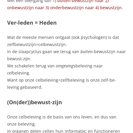
Met een overgang van
1) buiten-bewustzijn naar 2)
onbewustzijn naar 3) onderbewustzijn naar 4) bewustzijn
.
Ver-leden = Heden
Wat de meeste mensen ontgaat (ook psychologen) is dat
zelfbewustzijn=celbewustzijn.
In de slaapcyclus gaan we terug van
buiten
-bewustzijn naar
bewust-
zijn
.
We schakelen terug van
omgeving
sbeleving naar
cel
beleving.
Want op onze celbeleving=zelfbeleving is onze zelf-be-
leving gebaseerd.
(On(der))bewust-zijn
Onze celbeleving is de basis van ons leven, en dus van
onze beleving.
In organen delen cellen hun informatie; en functioneren