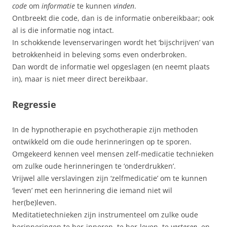
code
om
informatie
te kunnen
vinden
.
Ontbreekt die code, dan is de informatie onbereikbaar; ook
al is die informatie nog intact.
In schokkende levenservaringen wordt het ‘bijschrijven’ van
betrokkenheid in beleving soms even onderbroken.
Dan wordt de informatie wel opgeslagen (en neemt plaats
in), maar is niet meer direct bereikbaar.
Regressie
In de hypnotherapie en psychotherapie zijn methoden
ontwikkeld om die oude herinneringen op te sporen.
Omgekeerd kennen veel mensen zelf-medicatie technieken
om zulke oude herinneringen te ‘onderdrukken’.
Vrijwel alle verslavingen zijn ‘zelfmedicatie’ om te kunnen
‘leven’ met een herinnering die iemand niet wil
her(be)leven.
Meditatietechnieken zijn instrumenteel om zulke oude
herinneringen te her-inneren, te her-leven, te
verteren
, en