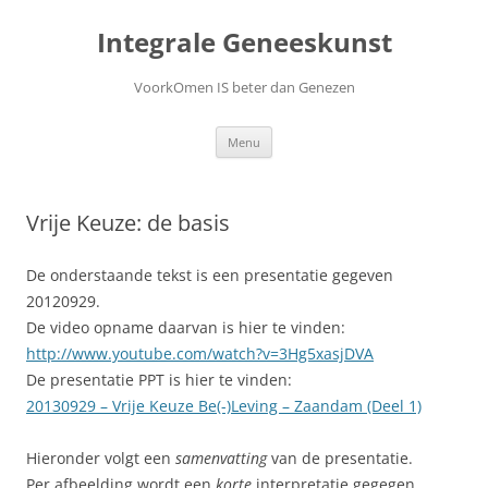
Ga
naar
Integrale Geneeskunst
de
inhoud
VoorkOmen IS beter dan Genezen
Menu
Vrije Keuze: de basis
De onderstaande tekst is een presentatie gegeven
20120929.
De video opname daarvan is hier te vinden:
http://www.youtube.com/watch?v=3Hg5xasjDVA
De presentatie PPT is hier te vinden:
20130929 – Vrije Keuze Be(-)Leving – Zaandam (Deel 1)
Hieronder volgt een
samenvatting
van de presentatie.
Per afbeelding wordt een
korte
interpretatie gegegen.