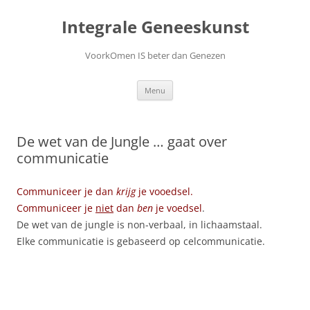
Ga
naar
Integrale Geneeskunst
de
inhoud
VoorkOmen IS beter dan Genezen
Menu
De wet van de Jungle … gaat over
communicatie
Communiceer je dan
krijg
je vooedsel.
Communiceer je
niet
dan
ben
je voedsel
.
De wet van de jungle is non-verbaal, in lichaamstaal.
Elke communicatie is gebaseerd op celcommunicatie.