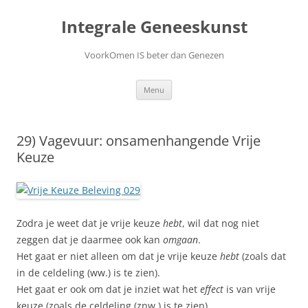
Ga
naar
Integrale Geneeskunst
de
inhoud
VoorkOmen IS beter dan Genezen
Menu
29) Vagevuur: onsamenhangende Vrije
Keuze
Zodra je weet dat je vrije keuze
hebt
, wil dat nog niet
zeggen dat je daarmee ook kan
omgaan
.
Het gaat er niet alleen om dat je vrije keuze
hebt
(zoals dat
in de celdeling (ww.) is te zien).
Het gaat er ook om dat je inziet wat het
effect
is van vrije
keuze (zoals de celdeling (znw.) is te zien).