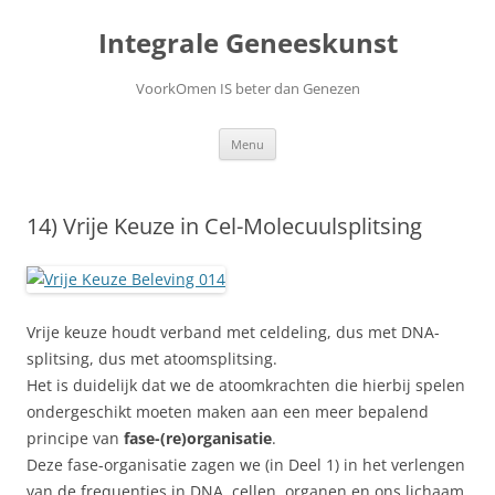
Ga
naar
Integrale Geneeskunst
de
inhoud
VoorkOmen IS beter dan Genezen
Menu
14) Vrije Keuze in Cel-Molecuulsplitsing
Vrije keuze houdt verband met celdeling, dus met DNA-
splitsing, dus met atoomsplitsing.
Het is duidelijk dat we de atoomkrachten die hierbij spelen
ondergeschikt moeten maken aan een meer bepalend
principe van
fase-(re)organisatie
.
Deze fase-organisatie zagen we (in Deel 1) in het verlengen
van de frequenties in DNA, cellen, organen en ons lichaam.