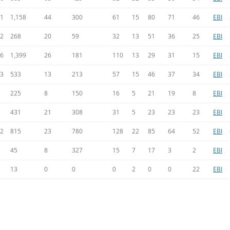
41
1,158
44
300
61
15
80
71
46
EBI
02
268
20
59
32
13
51
36
25
EBI
56
1,399
26
181
110
13
29
31
15
EBI
53
533
13
213
57
15
46
37
34
EBI
225
8
150
16
5
21
19
8
EBI
431
21
308
31
5
23
23
23
EBI
52
815
23
780
128
22
85
64
52
EBI
45
8
327
15
7
17
3
2
EBI
13
0
0
0
2
0
0
22
EBI