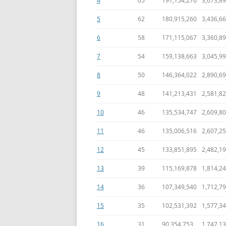
4
65
191,154,276
3,673,8
5
62
180,915,260
3,436,6
6
58
171,115,067
3,360,8
7
54
159,138,663
3,045,9
8
50
146,364,022
2,890,6
9
48
141,213,431
2,581,8
10
46
135,534,747
2,609,8
11
46
135,006,516
2,607,2
12
45
133,851,895
2,482,1
13
39
115,169,878
1,814,2
14
36
107,349,540
1,712,7
15
35
102,531,392
1,577,3
16
31
90,354,753
1,747,1