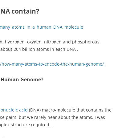
NA contain?
w_many_atoms_in_a_human_DNA_molecule
on, hydrogen, oxygen, nitrogen and phosphorous.
 about 204 billion atoms in each DNA .
06/how-many-atoms-to-encode-the-human-genome/
e Human Genome?
onucleic acid
(DNA) macro-molecule that contains the
e pairs, but we rarely hear about the atoms. I was
plex structure required…