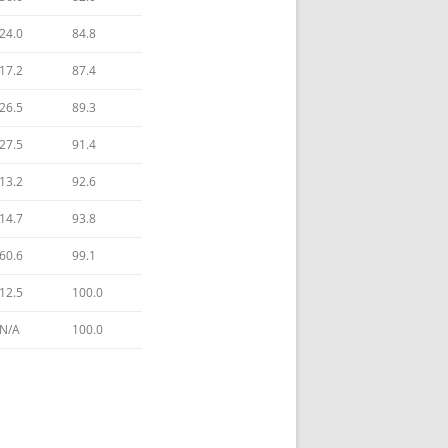
24.0
84.8
29) VAGEVUUR:
ONSAMENHANGENDE VRIJE KEUZE
17.2
87.4
30) HEMEL: POTENTIELE VRIJE
26.5
89.3
KEUZE
27.5
91.4
31) PARADIJS: COHERENT GEBRUIK
13.2
92.6
VAN VRIJE KEUZE
14.7
93.8
32) VRIJE KEUZE: 4D BE-LEVING
60.6
99.1
PRINCIPE OEFENING
12.5
100.0
33) TOT SLOT
N/A
100.0