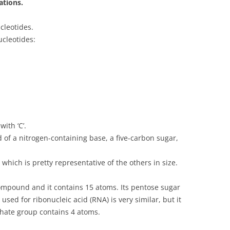
ations.
ucleotides.
cleotides:
with ‘C’.
 of a nitrogen-containing base, a five-carbon sugar,
, which is pretty representative of the others in size.
ompound and it contains 15 atoms. Its pentose sugar
sed for ribonucleic acid (RNA) is very similar, but it
hate group contains 4 atoms.