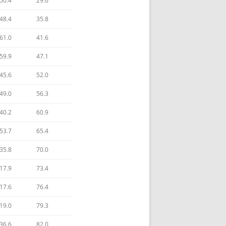
50.4
29.6
GEZONDHEID
48.4
35.8
20) GEZONDHEID & VRIJE KEUZE
61.0
41.6
21) DEEL 4: VRIJE KEUZE IN MENS
EN MENSHEID
59.9
47.1
45.6
52.0
22) VRIJE KEUZE IN HET INDIVIDU
49.0
56.3
23) VRIJE KEUZE IN RELATIE(S)
40.2
60.9
24) VRIJE KEUZE IN GROEPEN
53.7
65.4
25) VRIJE KEUZE IN DE MENSHEID
35.8
70.0
26) PRAKTIJK: VRIJE KEUZE … BE-
17.9
73.4
LEVING
17.6
76.4
27) 4 ASPECTEN VAN VRIJE KEUZE
19.0
79.3
28) HEL: ONT’KENNING VAN VRIJE
36.6
82.0
KEUZE