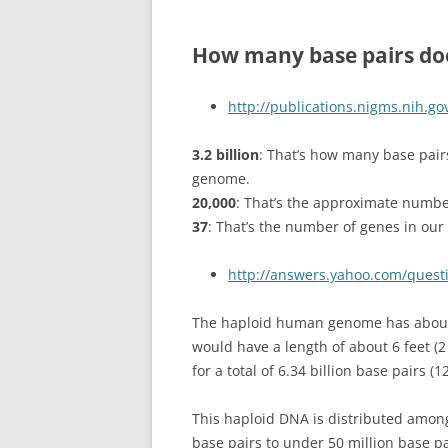
How many base pairs do
http://publications.nigms.nih.g
3.2 billion
: That’s how many base pai
genome.
20,000
: That’s the approximate numb
37
: That’s the number of genes in o
http://answers.yahoo.com/ques
The haploid human genome has about 
would have a length of about 6 feet (2
for a total of 6.34 billion base pairs (1
This haploid DNA is distributed amon
base pairs to under 50 million base pa