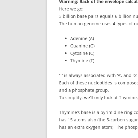
Warning: Back of the envelope calcul
Here we go:
3 billion base pairs equals 6 billion n
The human genome uses 4 types of nu
Adenine (A)
Guanine (G)
Cytosine (C)
Thymine (T)
‘T’ is always associated with ‘A’, and ‘G’ 
Each of these nucleotides is composed
and a phosphate group.
To simplify, we’ll only look at Thymine
Thymine’s base is a pyrimidine ring c
has 15 atoms also (the 5-carbon sugar u
has an extra oxygen atom). The phosp