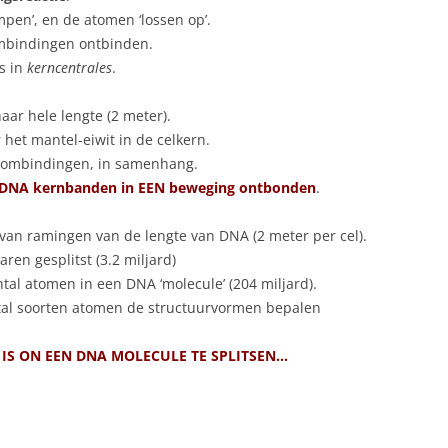
ampen’, en de atomen ‘lossen op’.
LICHAAMSBEWUSTZIJN
ombindingen ontbinden.
s in
kerncentrales
.
MEDUCATIE
NORMAALPARA
haar hele lengte (2 meter).
et mantel-eiwit in de celkern.
PLACEBO
ombindingen, in samenhang.
ie DNA kernbanden in EEN beweging ontbonden
.
QI-THERAPIE
 van ramingen van de lengte van DNA (2 meter per cel).
QIRIATRIE
ren gesplitst (3.2 miljard)
RESPECT (VOOR VRIJE KEUZE)
ntal atomen in een DNA ‘molecule’ (204 miljard).
ntal soorten atomen de structuurvormen bepalen
SEXY SEKS
 IS ON EEN DNA MOLECULE TE SPLITSEN…
VAN LEVEN GA JE DOOD
VRIJE KEUZE
SCHOOLONDERWIJS (MEDUCATIE)