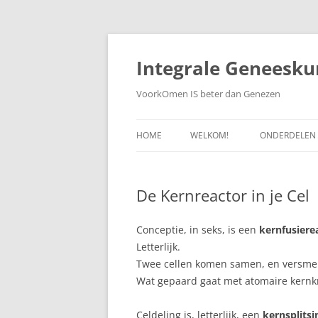
Ga
naar
de
Integrale Geneesku
inhoud
VoorkOmen IS beter dan Genezen
HOME
WELKOM!
ONDERDELEN
WETENSCHAP
De Kernreactor in je Cel
ZELFGENEZEN
PREVENTIEVE
Conceptie, in seks, is een
kernfusiere
Letterlijk.
WEBDOKTER
Twee cellen komen samen, en versmelt
Wat gepaard gaat met atomaire kernkr
Celdeling is, letterlijk, een
kernsplitsi