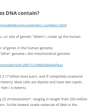
RESPECT (VOOR VRIJE KEUZE)
es DNA contain?
ov/insidelifescience/genetics-numbers.html
rs—or sets of genetic “letters”—make up the human
er of genes in the human genome.
ur “other” genome—the mitochondrial genome
tion/index?qid=20071214000540AAdTgaz
3.17 billion base pairs, and if completely unwound
 meters). Most cells are diploid and have two copies,
2 feet / 4 meters).
g 23 chromosomes*, ranging in length from 250 million
irs. So the longest single molecule of DNA in the