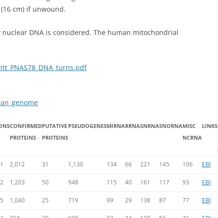
(16 cm) if unwound.
nly nuclear DNA is considered. The human mitochondrial
evitt_PNAS78_DNA_turns.pdf
uman_genome
ONS
CONFIRMED
PUTATIVE
PSEUDOGENES
MIRNA
RRNA
SNRNA
SNORNA
MISC
LINKS
PROTEINS
PROTEINS
NCRNA
91
2,012
31
1,130
134
66
221
145
106
EBI
02
1,203
50
948
115
40
161
117
93
EBI
45
1,040
25
719
99
29
138
87
77
EBI