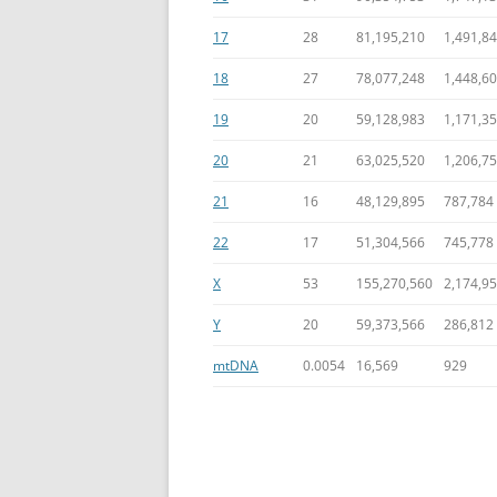
17
28
81,195,210
1,491,8
18
27
78,077,248
1,448,6
19
20
59,128,983
1,171,3
20
21
63,025,520
1,206,7
21
16
48,129,895
787,784
22
17
51,304,566
745,778
X
53
155,270,560
2,174,9
Y
20
59,373,566
286,812
mtDNA
0.0054
16,569
929