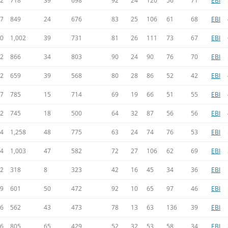
92
718
39
698
92
24
120
56
71
EBI
67
849
24
676
83
25
106
61
68
EBI
90
1,002
39
731
81
26
111
73
67
EBI
92
866
34
803
90
24
90
76
70
EBI
92
659
39
568
80
28
86
52
42
EBI
27
785
15
714
69
19
66
51
55
EBI
02
745
18
500
64
32
87
56
56
EBI
54
1,258
48
775
63
24
74
76
53
EBI
94
1,003
47
582
72
27
106
62
69
EBI
42
318
8
323
42
16
45
34
36
EBI
99
601
50
472
92
10
65
97
46
EBI
46
562
43
473
78
13
63
136
39
EBI
36
805
65
429
52
32
53
58
34
EBI