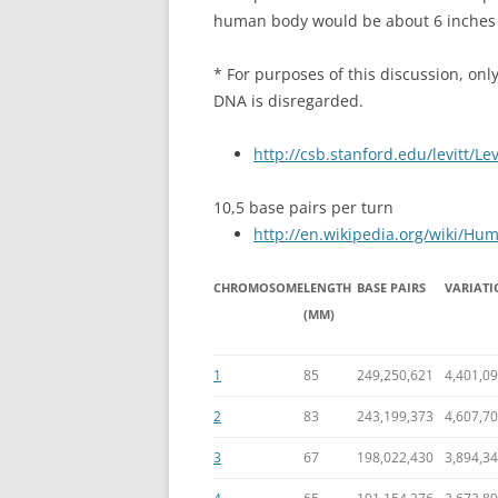
human body would be about 6 inches 
* For purposes of this discussion, o
DNA is disregarded.
http://csb.stanford.edu/levitt/L
10,5 base pairs per turn
http://en.wikipedia.org/wiki/H
CHROMOSOME
LENGTH
BASE PAIRS
VARIATI
(MM)
1
85
249,250,621
4,401,0
2
83
243,199,373
4,607,7
3
67
198,022,430
3,894,3