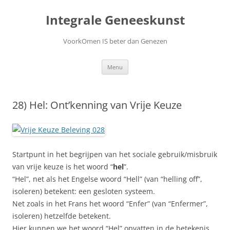
Ga
naar
Integrale Geneeskunst
de
inhoud
VoorkOmen IS beter dan Genezen
Menu
28) Hel: Ont’kenning van Vrije Keuze
Startpunt in het begrijpen van het sociale gebruik/misbruik
van vrije keuze is het woord “
hel
”.
“Hel”, net als het Engelse woord “Hell” (van “helling off”,
isoleren) betekent: een gesloten systeem.
Net zoals in het Frans het woord “Enfer” (van “Enfermer”,
isoleren) hetzelfde betekent.
Hier kunnen we het woord “Hel” opvatten in de betekenis